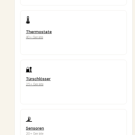
🌡️
Thermostate
40+ Geräte
🔐
Türschlösser
25+ Geräte
📡
Sensoren
20+ Geräte