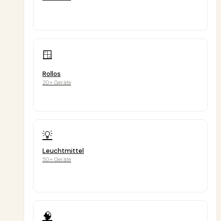
🪟
Rollos
20+ Geräte
💡
Leuchtmittel
50+ Geräte
🧠