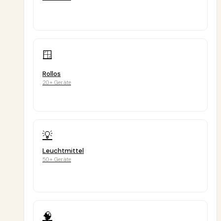
🪟
Rollos
20+ Geräte
💡
Leuchtmittel
50+ Geräte
🧠