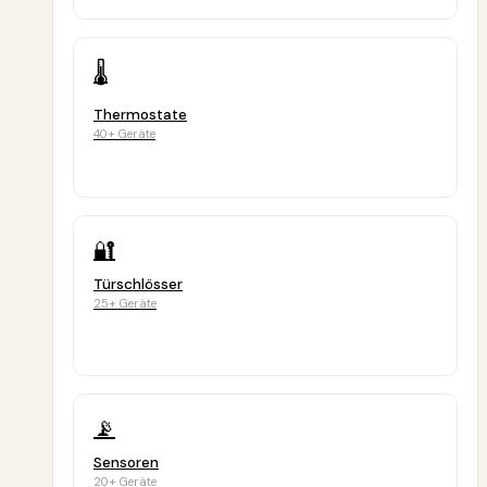
🌡️
Thermostate
40+ Geräte
🔐
Türschlösser
25+ Geräte
📡
Sensoren
20+ Geräte