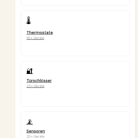
🌡️
Thermostate
40+ Geräte
🔐
Türschlösser
25+ Geräte
📡
Sensoren
20+ Geräte