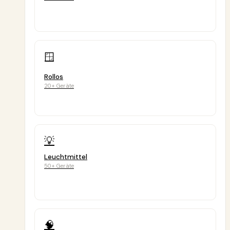
🪟
Rollos
20+ Geräte
💡
Leuchtmittel
50+ Geräte
🧠