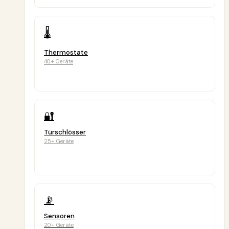
🌡️
Thermostate
40+ Geräte
🔐
Türschlösser
25+ Geräte
📡
Sensoren
20+ Geräte