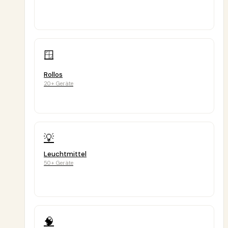
🪟
Rollos
20+ Geräte
💡
Leuchtmittel
50+ Geräte
🧠