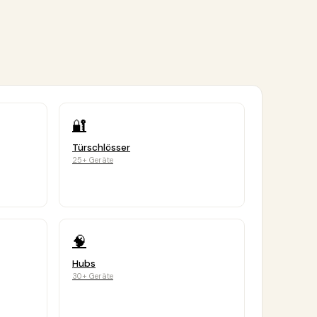
🔐
Türschlösser
25+ Geräte
🧠
Hubs
30+ Geräte