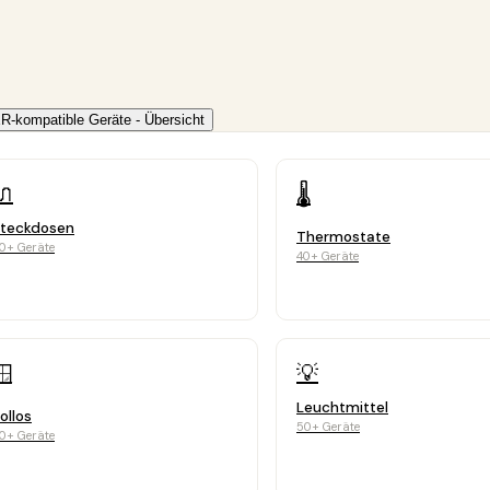
-kompatible Geräte - Übersicht
🔌
🌡️
teckdosen
Thermostate
0+ Geräte
40+ Geräte
💡
🪟
Leuchtmittel
ollos
50+ Geräte
0+ Geräte