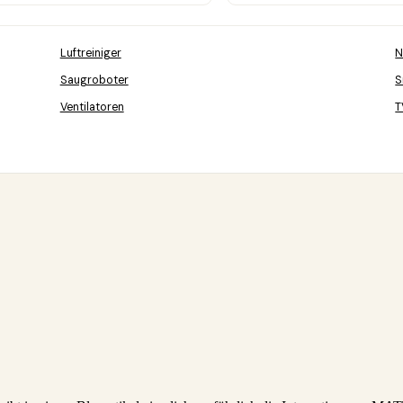
Luftreiniger
N
Saugroboter
S
Ventilatoren
T