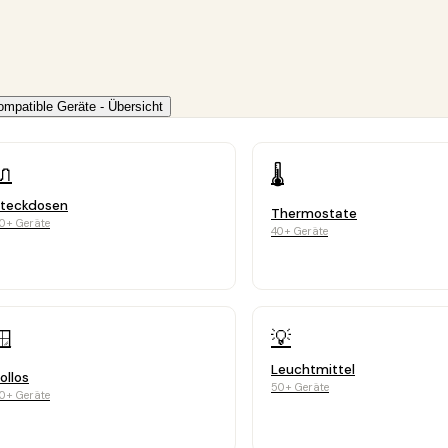
patible Geräte - Übersicht
🔌
🌡️
teckdosen
Thermostate
0+ Geräte
40+ Geräte
💡
🪟
Leuchtmittel
ollos
50+ Geräte
0+ Geräte