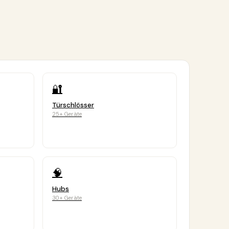
🔐
Türschlösser
25+ Geräte
🧠
Hubs
30+ Geräte