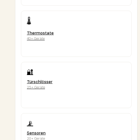
🌡️
Thermostate
40+ Geräte
🔐
Türschlösser
25+ Geräte
📡
Sensoren
20+ Geräte