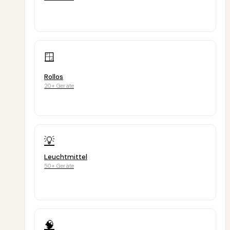
🪟
Rollos
20+ Geräte
💡
Leuchtmittel
50+ Geräte
🧠